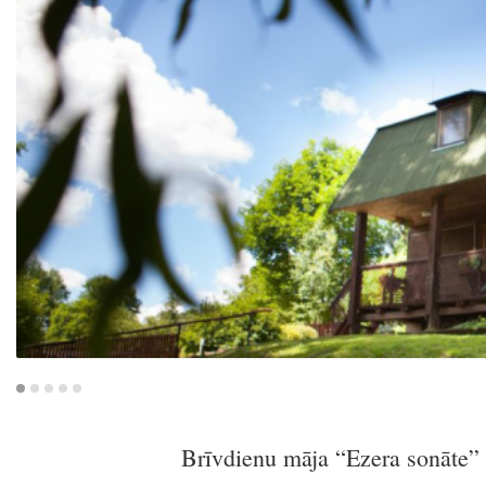
Brīvdienu māja “Ezera sonāte” p