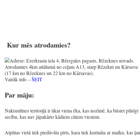
Kur mēs atrodamies?
Ezerkrasta iela 4, Bērzgales pagasts, Rēzeknes novads.
Atrodamies 4km attālumā no ceļam A13, starp Rēzekni un Kārsavu
(17 km no Rēzeknes un 22 km no Kārsavas).
Vairāk info –
ŠEIT
Par māju:
Naktsmītnes teritorijā ir tikai viena ēka, kas nozīmē, ka būsiet pilnīg
secību, kas nav jāpakārto kādiem citiem viesiem.
Atpūtas vietā tiek piedāvāta pirts, kura tiek kurināta ar malku, kas ļa