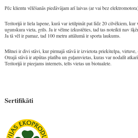
Pēc klientu vēlēšanās piedāvājam arī laivas (ar vai bez elektromotor
Teritorijā ir liela lapene, kurā var ietilpināt pat līdz 20 cilvēkiem, ku
ugunskura vieta, grils. Ja ir vēlme izkustēties, tad tas noteikti nav šķērs
Ja tā vēl ir pamaz, tad 100 metru attālumā ir sporta laukums.
Mītnei ir divi stāvi, kur pirmajā stāvā ir izvietota priekštelpa, virtuve,
Otrajā stāvā ir atpūtas platība un guļamvietas, kuras var nodalīt atka
Teritorijā ir pieejams internets, telts vietas un biotualete.
Sertifikāti