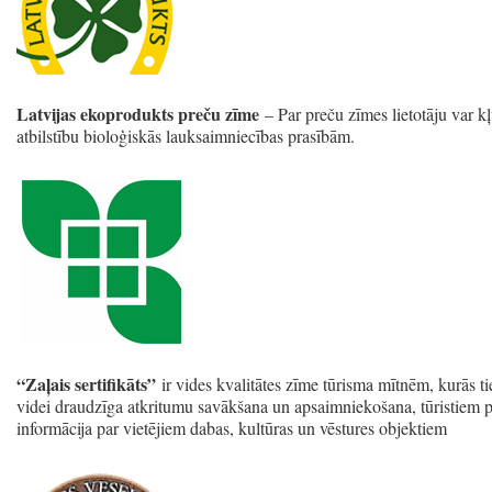
Latvijas ekoprodukts preču zīme
– Par preču zīmes lietotāju var k
atbilstību bioloģiskās lauksaimniecības prasībām.
“Zaļais sertifikāts”
ir vides kvalitātes zīme tūrisma mītnēm, kurās ti
videi draudzīga atkritumu savākšana un apsaimniekošana, tūristiem pie
informācija par vietējiem dabas, kultūras un vēstures objektiem